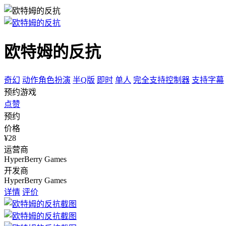
欧特姆的反抗
奇幻
动作角色扮演
半Q版
即时
单人
完全支持控制器
支持字幕
预约游戏
点赞
预约
价格
¥28
运营商
HyperBerry Games
开发商
HyperBerry Games
详情
评价