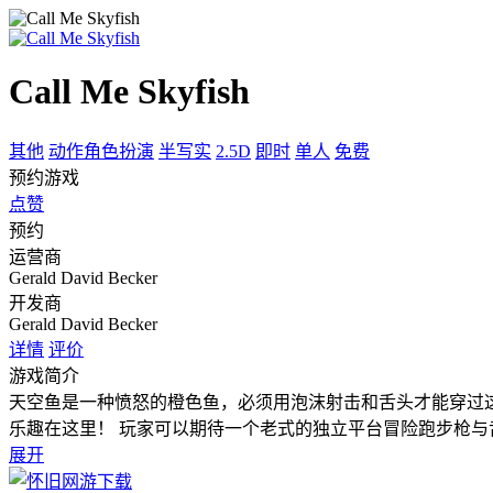
Call Me Skyfish
其他
动作角色扮演
半写实
2.5D
即时
单人
免费
预约游戏
点赞
预约
运营商
Gerald David Becker
开发商
Gerald David Becker
详情
评价
游戏简介
天空鱼是一种愤怒的橙色鱼，必须用泡沫射击和舌头才能穿过这
乐趣在这里！ 玩家可以期待一个老式的独立平台冒险跑步枪与
展开