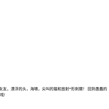
女友，漂浮的头，海啸，尖叫的猫和放射*形刺猬！ 回到愚蠢的
戏!