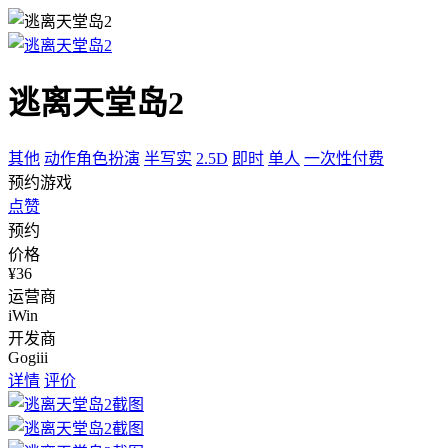
逃离天堂岛2
其他
动作角色扮演
半写实
2.5D
即时
单人
一次性付费
预约游戏
点赞
预约
价格
¥36
运营商
iWin
开发商
Gogiii
详情
评价