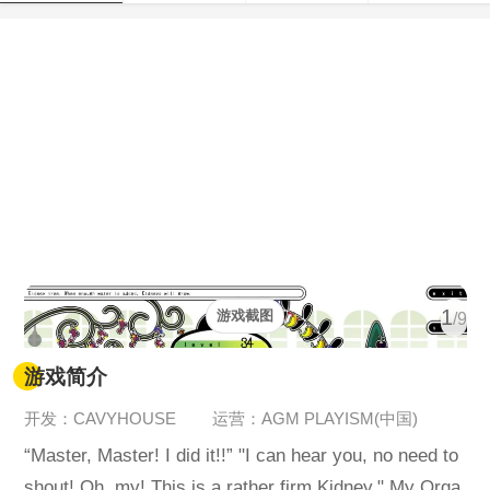
1
游戏截图
/9
游戏简介
开发：CAVYHOUSE
运营：AGM PLAYISM(中国)
“Master, Master! I did it!!” "I can hear you, no need to
shout! Oh, my! This is a rather firm Kidney." My Orga