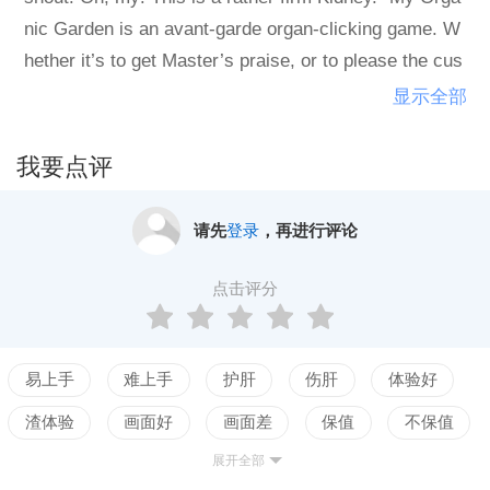
nic Garden is an avant-garde organ-clicking game. W
hether it’s to get Master’s praise, or to please the cus
tomer, click away and ship those organs!
显示全部
我要点评
请先
登录
，再进行评论
点击评分
易上手
难上手
护肝
伤肝
体验好
渣体验
画面好
画面差
保值
不保值
展开全部
配置高
配置低
测试