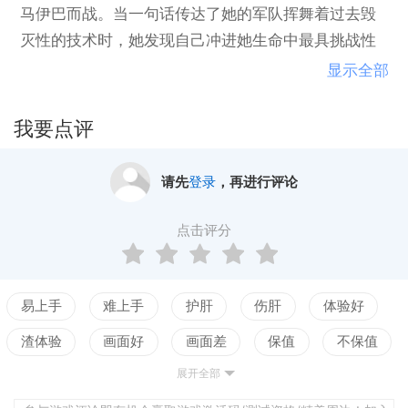
马伊巴而战。当一句话传达了她的军队挥舞着过去毁
灭性的技术时，她发现自己冲进她生命中最具挑战性
的夜晚，因为她正在争取成为她的人民迫切需要的领
显示全部
导者。体验一位年轻女性的时代故事史诗般的未来，
在这个12小时的时间内以近乎实时的方式被告知战术
我要点评
回合制的冒险。塔希拉：当你在大规模的战术回合制
战斗中与大量的星体帝国进行战斗时，最多可以控制2
请先
登录
，再进行评论
0个角色。游戏战争 - 即使是通过伏击敌人，掩护并击
退敌人悬崖和屋顶。满足丰富的人物角色 - 花时间探
点击评分
索环境并与同伴交谈。发现一个破碎的世界，过去的
影子笼罩在所有遗留下来的地方。四种难度设置，迎
合初学者对故事更感兴趣和经验丰富的战术退伍军
易上手
难上手
护肝
伤肝
体验好
人。在中东和中亚旅行时录制乐器，声音和纹理的配
渣体验
画面好
画面差
保值
不保值
乐TeamTahira由三人核心开发团队创建，他们的灵感
展开全部
配置高
配置低
测试
来自于通过中东，尼泊尔和印度的真实世界旅行。