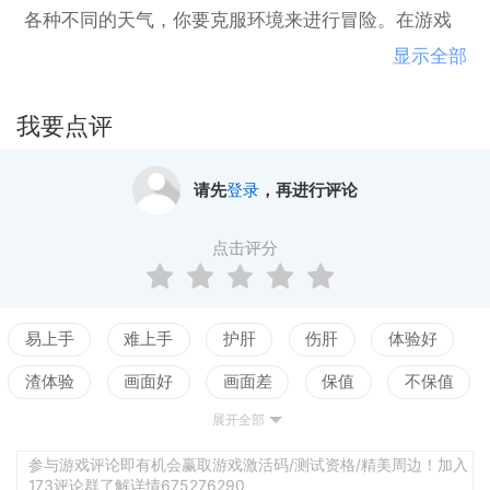
各种不同的天气，你要克服环境来进行冒险。在游戏
中会有各种不同的模式，玩家可以选择自己喜欢的模
显示全部
式来进行体验。
我要点评
请先
登录
，再进行评论
点击评分
易上手
难上手
护肝
伤肝
体验好
渣体验
画面好
画面差
保值
不保值
展开全部
配置高
配置低
测试
平衡佳
平衡差
强社交
弱社交
参与游戏评论即有机会赢取游戏激活码/测试资格/精美周边！加入
173评论群了解详情675276290