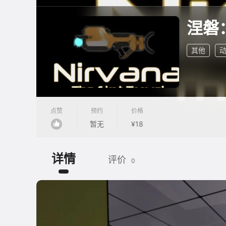
涅磐
其他
点赞
预约
价格
暂无
¥18
详情
评价
0