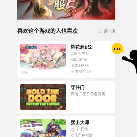
喜欢这个游戏的人也喜欢
换一换
桃花源记2
Q版
玄幻
MMORPG
下载41586
关注280122
无商城开放交易回合
守住门
网游
其他
动作角色扮演
猛击大师
2D
其他
动作角色扮演