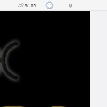
热门游戏
DNF
传奇4
剑网3旗舰版
新天龙八部
自由
诛仙世界
新仙侠5