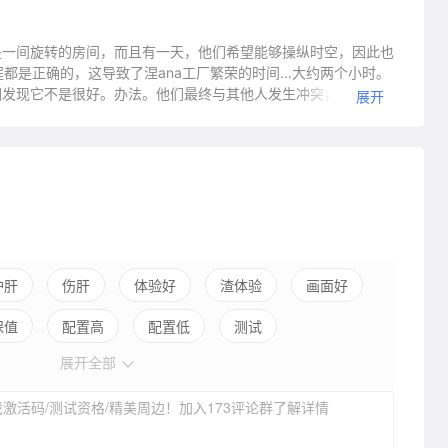
是一间旋转的房间，而且有一天，他们希望能够操纵时空，因此也
是正确的，这导致了涅ana工厂繁荣的时间...大约两个小时。
他们发现它不是很好。办法。他们最终与其他人发生冲突，开启了一
展开
？
护肝
伤肝
体验好
渣体验
画面好
保值
配置高
配置低
测试
展开全部
激活码/测试资格/精美周边！加入173评论群了解详情