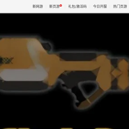
新网游
新页游
礼包/激活码
今日开服
热门页游
魔兽
天堂
王权与