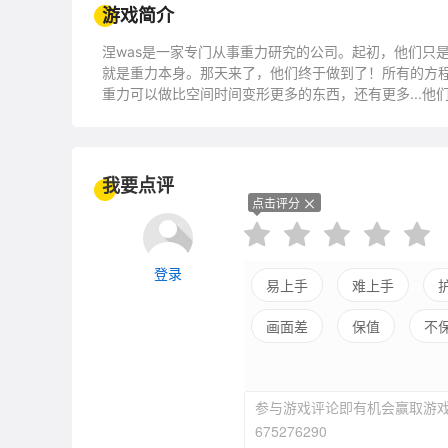
游戏简介
涅was是一家专门从事重力研究的公司。起初，他们只
就是重力本身。那天来了，他们终于做到了！所有的方程都
重力可以做比空间时间变形更多的东西，还有更多...
个非常意外的门户。他们在对方发现了什么，或者是谁
我要点评
点击评分
登录
易上手
难上手
画面差
保值
不
参与游戏评论即有机会赢取游戏
675276290