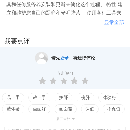
具和任何服务器安装和更新来简化这个过程。 特性 建
立和维护您自己的黑暗和光明阵营。 使用各种工具来
帮助配置服务器的简单UI。 易于更新，以配合最新的
显示全部
黑暗和轻版本。 快速跟踪阵营状态和控制阵营状态。
我要点评
请先
登录
，再进行评论
点击评分
易上手
难上手
护肝
伤肝
体验好
渣体验
画面好
画面差
保值
不保值
展开全部
配置高
配置低
测试