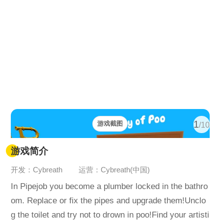
1
游戏截图
/10
游戏简介
开发：Cybreath
运营：Cybreath(中国)
In Pipejob you become a plumber locked in the bathro
om. Replace or fix the pipes and upgrade them!Unclo
g the toilet and try not to drown in poo!Find your artisti