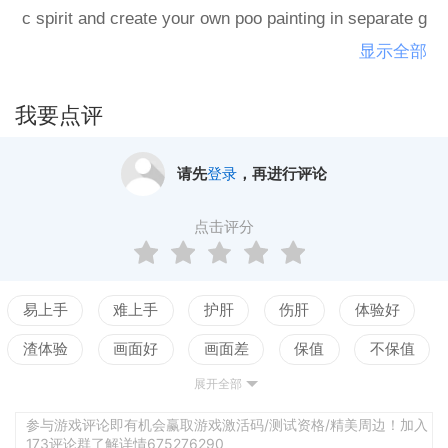
c spirit and create your own poo painting in separate g
ame mode.You can save your artwork and display it in
显示全部
the Gallery of Poo.Survive the longest you can and be
at the world record!在Pipejob，你成为一名锁在浴室里
我要点评
的水管工。 更换或修理管道并升级它们！疏通马桶，
尽量不要在poo中淹死！找到你的艺术精神，并在单独
请先
登录
，再进行评论
的游戏模式下创建自己的便便画。你可以保存你的作
品并将其显示在Poo.Survive Gallery 最长的你可以击
点击评分
败世界纪录！
易上手
难上手
护肝
伤肝
体验好
渣体验
画面好
画面差
保值
不保值
展开全部
配置高
配置低
测试
参与游戏评论即有机会赢取游戏激活码/测试资格/精美周边！加入
173评论群了解详情675276290