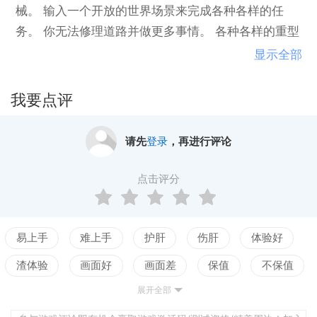
械。 输入一个开放的世界场景来完成各种各样的任
务。 你无法修理道路并做更多事情。 各种各样的重型
建筑设备随时可供您使用。 使用路面铣削，体积庞大
显示全部
的水泥搅拌机，强大的翻斗车，实用的小型挖掘机等
等！特点挑战性任务的挑战一个拥有碎石采石场，港
我要点评
口和火车站的开放世界诸如推土机，磨机和平板式卡
车等特殊车辆多样化的任务： 出售车辆，处理瓦砾和
请先
登录
，再进行评论
组织建筑材料大小分配：修路，挖地基和修理跑道
点击评分
易上手
难上手
护肝
伤肝
体验好
渣体验
画面好
画面差
保值
不保值
展开全部
配置高
配置低
测试