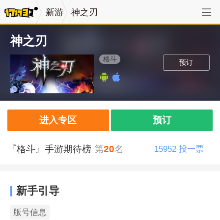
新游
神之刃
神之刃
格斗
预订
进入专区
预订
『格斗』手游期待榜
第
20
名
15952
投一票
新手引导
版号信息