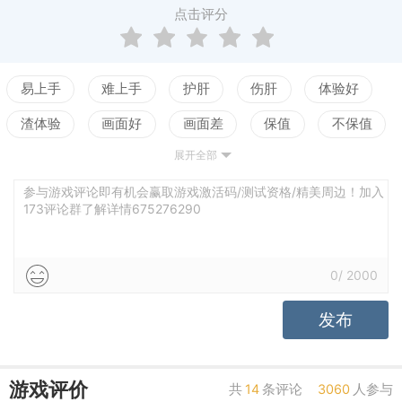
点击评分
易上手
难上手
护肝
伤肝
体验好
渣体验
画面好
画面差
保值
不保值
展开全部
配置高
配置低
测试
参与游戏评论即有机会赢取游戏激活码/测试资格/精美周边！加入
173评论群了解详情675276290
0
/
2000
发布
游戏评价
共
14
条评论
3060
人参与