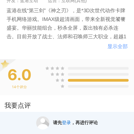
开发：蓝港互动
运营：互联网(其他)
蓝港在线“第三剑”《神之刃》，是*3D次世代动作卡牌
手机网络游戏。IMAX级超清画面，带来全新视觉饕餮
盛宴。华丽技能组合，秒杀全屏，轰出独有必杀连
击。目前开放了战士、法师和召唤师三大职业，超越1
000种的炫酷战宠，无限养成搭配，打造专属的战斗组
显示全部
合。
6.0
14
个评分
我要点评
请先
登录
，再进行评论