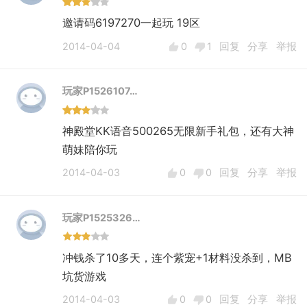
邀请码6197270一起玩 19区
2014-04-04
0
1
回复
分享
举报
玩家P1526107…
神殿堂KK语音500265无限新手礼包，还有大神
萌妹陪你玩
2014-04-03
0
0
回复
分享
举报
玩家P1525326…
冲钱杀了10多天，连个紫宠+1材料没杀到，MB
坑货游戏
2014-04-03
0
0
回复
分享
举报