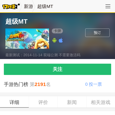
新游
超级MT
超级MT
卡牌
预订
最新测试：2014-11-14 双端公测 不需要激活码
关注
手游热门榜
第
2191
名
0
投一票
详细
评价
新闻
相关游戏