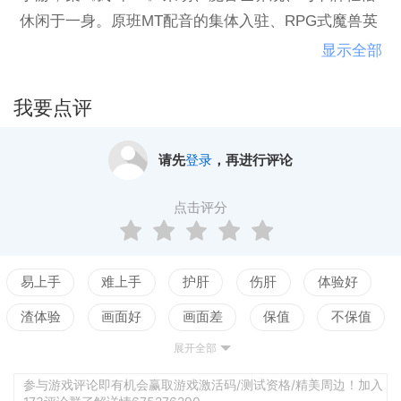
休闲于一身。原班MT配音的集体入驻、RPG式魔兽英
雄的养成、高清华丽的3D画面、与好友超强互动的魔
显示全部
王入侵、即时预判的战斗出招，独创的机械兽进化系
统，热血战斗的乱斗学院等等超凡玩法。快来组建你
我要点评
的英雄战队，挑战BOSS，挑战好友，挑战自己吧！
请先
登录
，再进行评论
点击评分
易上手
难上手
护肝
伤肝
体验好
渣体验
画面好
画面差
保值
不保值
展开全部
配置高
配置低
测试
参与游戏评论即有机会赢取游戏激活码/测试资格/精美周边！加入