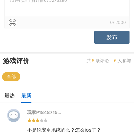
173评论群了解详情675276290
0
/
2000
发布
游戏评价
共
5
条评论
6
人参与
全部
最热
最新
玩家P1848715…
不是说安卓系统的么？怎么ios了？