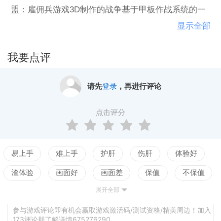
盟：雇佣兵游戏3D制作的战争基于甲板作战系统的一
个独特的混合拉锯战，给你一个精彩的战术战争策略
显示全部
游戏，足够体验好几天！打造大规模的战争。上数百
个任务，享受战利品与其他佣兵竞争！
我要点评
请先
登录
，再进行评论
点击评分
易上手
难上手
护肝
伤肝
体验好
渣体验
画面好
画面差
保值
不保值
展开全部
配置高
配置低
测试
参与游戏评论即有机会赢取游戏激活码/测试资格/精美周边！加入
173评论群了解详情675276290