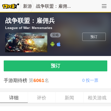
新游
战争联盟：雇佣...
战争联盟：雇佣兵
League of War: Mercenaries
策略
预订
预订
手游期待榜
第
6061
名
0
投一票
详细
评价
新闻
相关游戏