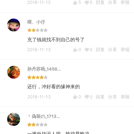
2018-11-13
5
0
回复
分享
举报
喂、小仔
充了钱就找不到自己的号了
2018-11-13
0
0
回复
分享
举报
孙丹苏旸_1456…
还行，冲好看的缘神来的
2018-11-13
0
0
回复
分享
举报
丶偽裝の_1713…
一堆外挂没人管，辣鸡早晚凉