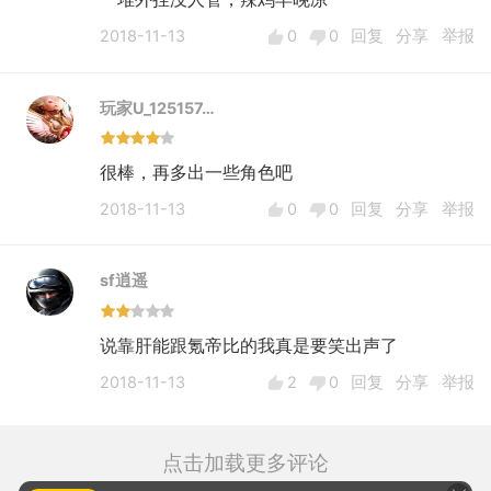
2018-11-13
0
0
回复
分享
举报
玩家U_125157…
很棒，再多出一些角色吧
2018-11-13
0
0
回复
分享
举报
sf逍遥
说靠肝能跟氪帝比的我真是要笑出声了
2018-11-13
2
0
回复
分享
举报
点击加载更多评论