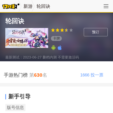
新游
轮回诀
轮回诀
预订
卡牌
最新测试：2023-06-27 删档内测 不需要激活码
手游热门榜
第
630
名
1666
投一票
新手引导
版号信息