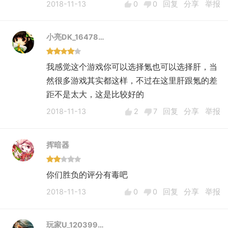
2018-11-13
0
0
回复
分享
举报
小亮DK_16478…
我感觉这个游戏你可以选择氪也可以选择肝，当
然很多游戏其实都这样，不过在这里肝跟氪的差
距不是太大，这是比较好的
2018-11-13
2
7
回复
分享
举报
挥暗器
你们胜负的评分有毒吧
2018-11-13
0
0
回复
分享
举报
玩家U_120399…