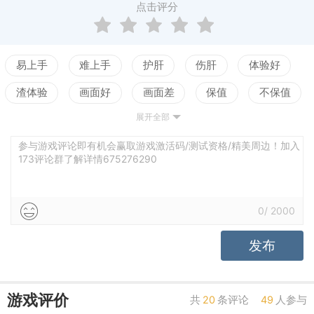
点击评分
易上手
难上手
护肝
伤肝
体验好
渣体验
画面好
画面差
保值
不保值
展开全部
配置高
配置低
测试
参与游戏评论即有机会赢取游戏激活码/测试资格/精美周边！加入
173评论群了解详情675276290
0
/
2000
发布
游戏评价
共
20
条评论
49
人参与