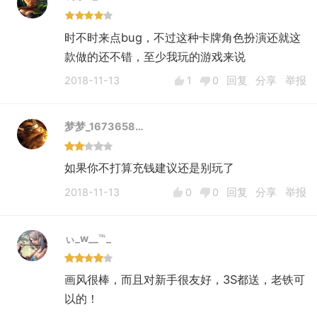
时不时来点bug，不过这种卡牌角色扮演还就这
款做的还不错，至少我玩的游戏来说
2018-11-13
1
0
回复
分享
举报
梦梦_1673658…
如果你不打算充钱建议还是别玩了
2018-11-13
0
0
回复
分享
举报
ぃ_w__℡_
画风很棒，而且对新手很友好，3S都送，老铁可
以的！