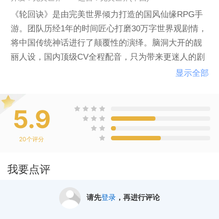
《轮回诀》是由完美世界倾力打造的国风仙缘RPG手
游。团队历经1年的时间匠心打磨30万字世界观剧情，
将中国传统神话进行了颠覆性的演绎。脑洞大开的靓
丽人设，国内顶级CV全程配音，只为带来更迷人的剧
情体验。游戏凭借革新的动态战斗设定，大胆加入了
显示全部
诸多动作要素，配合独特的镜头效果以及饱满的动作
招式，让战斗过程变得极具观赏性。预判，反制，回
5.9
首望月边缘试探！每一次指尖操作暗藏无数博弈，头
脑与微操的巅峰对决即将开启！
20
个评分
我要点评
请先
登录
，再进行评论