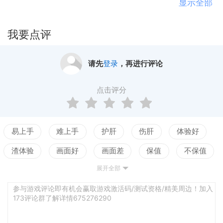
各种势力，歼灭黑暗中的不死军团，完成各种成就。
显示全部
我要点评
请先
登录
，再进行评论
点击评分
易上手
难上手
护肝
伤肝
体验好
渣体验
画面好
画面差
保值
不保值
展开全部
配置高
配置低
测试
参与游戏评论即有机会赢取游戏激活码/测试资格/精美周边！加入
173评论群了解详情675276290