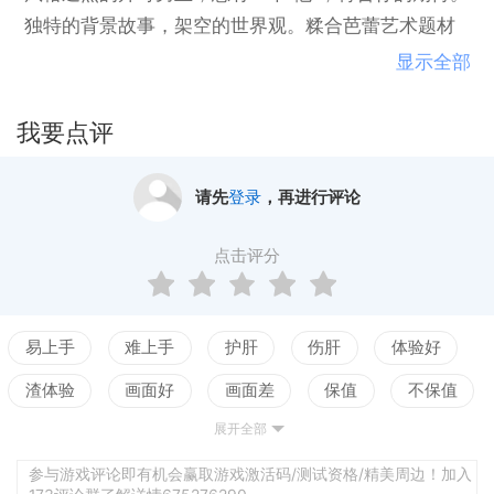
独特的背景故事，架空的世界观。糅合芭蕾艺术题材
与超现实色彩，在未知的梦幻世界里探索真相。独创
显示全部
的花房玩法，感受栽培乐趣，夹娃娃玩法，创造属于
你们的小惊喜。将芭蕾艺术与游戏完美结合，恋爱的
我要点评
同时还能汲取芭蕾小知识。
请先
登录
，再进行评论
点击评分
易上手
难上手
护肝
伤肝
体验好
渣体验
画面好
画面差
保值
不保值
展开全部
配置高
配置低
测试
参与游戏评论即有机会赢取游戏激活码/测试资格/精美周边！加入