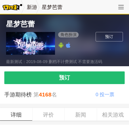
新游
星梦芭蕾
星梦芭蕾
角色扮演
预订
最新测试：2019-08-09 删档不计费测试 不需要激活码
预订
手游期待榜
第
4168
名
0
投一票
详细
评价
新闻
相关游戏