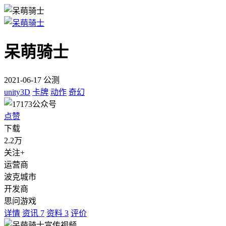
呆萌骑士
2021-06-17 公测
unity3D
卡牌
动作
奇幻
点赞
下载
2.2万
关注+
运营商
波克城市
开发商
思问游戏
详情
资讯
7
资料
3
评价