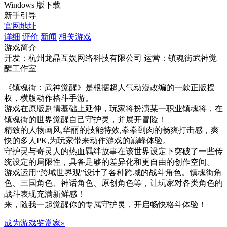
Windows 版下载
新手引导
官网地址
详细
评价
新闻
相关游戏
游戏简介
开发：杭州龙晶互娱网络科技有限公司
运营：镇魂街武神觉
醒工作室
《镇魂街：武神觉醒》是根据超人气动漫改编的一款正版授
权，横版动作格斗手游。
游戏在原版剧情基础上延伸，玩家将扮演某一职业镇魂将，在
镇魂街的世界觉醒自己守护灵，并展开冒险！
精致的人物画风,华丽的技能特效,拳拳到肉的畅爽打击感，爽
快的多人PK,为玩家带来动作游戏的巅峰体验。
守护灵与寄灵人的热血羁绊故事在该世界设定下突破了一些传
统设定的局限性，具备足够的差异化和更自由的创作空间。
游戏运用“跨域世界观”设计了各种跨域的战斗角色。镇魂街角
色、三国角色、神话角色、原创角色等，让玩家对各类角色的
战斗表现充满新鲜感！
来，随我一起觉醒你的专属守护灵，开启畅快格斗体验！
成为游戏鉴赏家»