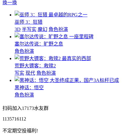
换一换
最卓越的RPG之一
巫师 3：狂猎
3D
半写实
魔幻
角色扮演
一座里程碑
塞尔达传说：旷野之息
角色扮演
最真实的西部
荒野大镖客：救赎2
写实
现代
角色扮演
大圣终成正果，国产3A标杆已成
黑神话：悟空
角色扮演
扫码加入17173水友群
1135716112
不定期空投福利!