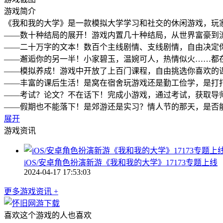
游戏简介
《我和我的大学》是一款模拟大学学习和社交的休闲游戏，玩
——数十种结局的展开！游戏内置几十种结局，从世界富豪到
——二十万字的文本！数百个主线剧情、支线剧情，自由决定
——邂逅你的另一半！小家碧玉，温婉可人，热情似火……都
——模拟养成！游戏中开放了上百门课程，自由挑选你喜欢的
——丰富的课后生活！是窝在宿舍玩游戏还是勤工俭学，是打
——考试？论文？不在话下！完成小游戏，通过考试，获取导
——假期也不能落下！是郊游还是实习？情人节的那天，是否
展开
游戏资讯
iOS/安卓角色扮演新游《我和我的大学》17173专题上线
2024-04-17 17:53:03
更多游戏资讯 +
喜欢这个游戏的人也喜欢