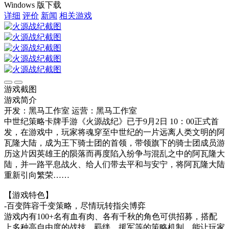
Windows 版下载
详细
评价
新闻
相关游戏
游戏截图
游戏简介
开发：黑马工作室
运营：黑马工作室
中世纪策略卡牌手游《火源战纪》已于9月2日 10：00正式首
发，在游戏中，玩家将魂穿至中世纪的一片远离人类文明的阿
瓦隆大陆，成为王下骑士团的首领，带领旗下的骑士团成员游
历这片因英雄王的陨落而再度陷入纷争与混乱之中的阿瓦隆大
陆，并一路平息战火、给人们带去平和与安宁，将阿瓦隆大陆
重新引向繁荣……
【游戏特色】
-百变阵容千变策略，尽情玩转指尖博弈
游戏内有100+名有血有肉、各有千秋的角色可供招募，搭配
上多种高自由度的战技、羁绊、援军等的策略机制，能让玩家