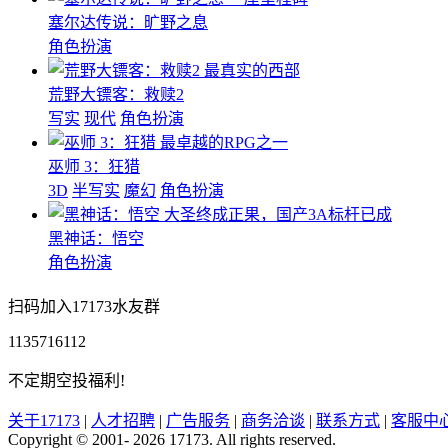
塞尔达传说：旷野之息
角色扮演
最真实的西部
荒野大镖客：救赎2
写实
现代
角色扮演
最卓越的RPG之一
巫师 3：狂猎
3D
半写实
魔幻
角色扮演
大圣终成正果，国产3A标杆已成
黑神话：悟空
角色扮演
扫码加入17173水友群
1135716112
不定期空投福利!
关于17173
|
人才招聘
|
广告服务
|
商务洽谈
|
联系方式
|
客服中
Copyright © 2001- 2026 17173. All rights reserved.