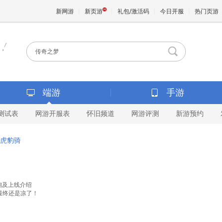
新网游
新页游
礼包/激活码
今日开服
热门页游
魔兽
天堂
端游
手游
测试表
网游开服表
怀旧频道
网游评测
新游预约
王权与
虎豹骑
查询及上线介绍
，最终还是凉了！