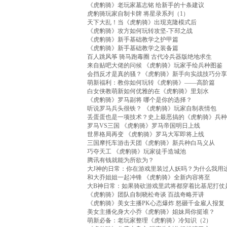
《虎豹骑》老玩家墓志铭 给新手的十条建议
虎豹骑玩家自制卡牌 将星录系列（1）
天下大乱！当《虎豹骑》出现克隆模式后
《虎豹骑》攻方如何玩转攻坚-下邳之战
《虎豹骑》新手基础教学之护甲篇
《虎豹骑》新手基础教学之装备篇
百人跳风筝 骑马跑毒圈 古代冷兵器版绝地求生
来自贴吧大佬的问候 《虎豹骑》玩家手绘兵种图鉴
会挡反才是真的骚？《虎豹骑》新手向实战技巧分享
萌新福利：教你如何玩转《虎豹骑》——高阶篇
白女侠教萌新如何优雅的在《虎豹骑》里划水
《虎豹骑》罗马副将 哪个是你的选择？
听说罗马兵头很铁？ 《虎豹骑》玩家自制表情包
丢蛋蛋也是一项技术？史上最恶搞的《虎豹骑》兵种
罗马VS三国 《虎豹骑》罗马帝国明日上线
世界格局再变 《虎豹骑》罗马大军即将上线
三国摩托车游击天团《虎豹骑》新兵种白马义从
巧夺天工 《虎豹骑》玩家徒手造城池
腾讯有钱就能为所欲为？
大J神的日常：你在游戏里装过人妖吗？为什么我用
和大乔姐姐一起冲锋 《虎豹骑》全新内容将至
大B神日常：如果骑砍游戏里武将都穿着比基尼打仗
《虎豹骑》团队自制晓松奇谈 百战奇略开讲
《虎豹骑》美女主播PK心态爆炸 怒砸千金雇人报复
美女主播化身大小乔《虎豹骑》姐妹局你挺谁？
萌新必备：老玩家整理《虎豹骑》冷知识（2）