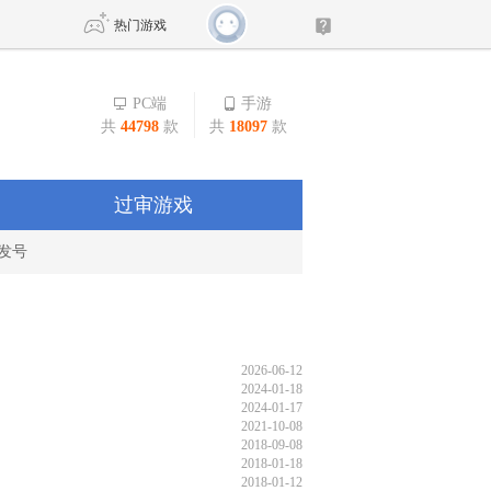
热门游戏
PC端
手游
共
44798
款
共
18097
款
DNF
传奇4
剑网3旗舰版
新天龙八部
过审游戏
发号
自由
诛仙世界
新仙侠5
2026-06-12
2024-01-18
2024-01-17
2021-10-08
2018-09-08
2018-01-18
2018-01-12