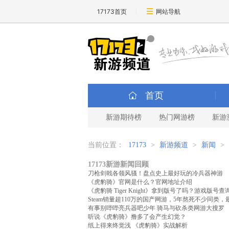
17173首页
网站导航
首页
新游期待榜
热门网游榜
新游
当前位置：
17173
>
新游频道
>
新闻
>
17173新游新闻回顾
刀枪剑戟各领风骚！盘点史上最好玩的冷兵器神游
《虎豹骑》官网是什么？官网地址介绍
《虎豹骑 Tiger Knight》拿到版号了吗？游戏版号
Steam销量超110万的国产网游，5年熬死不少同类
有事别哔哔亮兵器吧少年 骑马与砍杀类网游大搜罗
听说《虎豹骑》撸多了会产生幻觉？
纸上得来终觉浅 《虎豹骑》实战解析