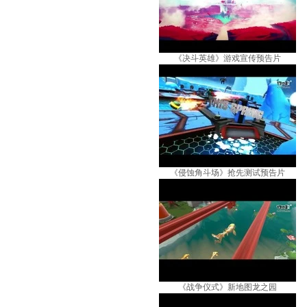
《决斗英雄》游戏宣传预告片
《侵蚀角斗场》抢先测试预告片
《战争仪式》新地图龙之园