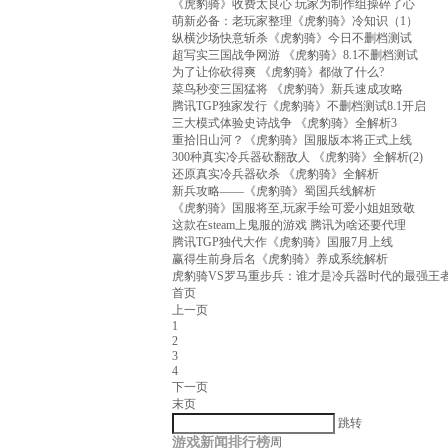
《虎豹骑》收费太良心 玩家为制作组操碎了心
萌新必备：老玩家整理《虎豹骑》冷知识（1）
纵横沙场快意斩杀《虎豹骑》今日不删档测试
超写实三国战争网游 《虎豹骑》8.1不删档测试
为了让你砍得爽 《虎豹骑》都做了什么?
菜鸟秒变三国猛将 《虎豹骑》新兵速成攻略
腾讯TGP独家发行《虎豹骑》不删档测试8.1开启
三大模式体验史诗战争 《虎豹骑》全解析3
重拾旧山河？《虎豹骑》国服版本将正式上线
300种真实冷兵器砍翻敌人 《虎豹骑》全解析(2)
还原真实冷兵器砍杀 《虎豹骑》全解析
新兵攻略——《虎豹骑》蜀国兵线解析
《虎豹骑》国服将至,玩家手绘可爱小姐姐致敬
这款在steam上鬼服的游戏 腾讯为啥还要代理
腾讯TGP独代大作《虎豹骑》国服7月上线
赢得生前身后名《虎豹骑》养成系统解析
虎豹骑VS罗马重步兵：谁才是冷兵器时代的最强王
首页
上一页
1
2
3
4
下一页
末页
跳转
游戏新闻排行榜
周