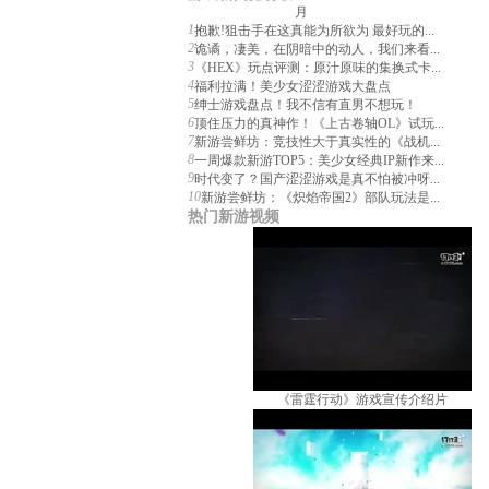
月
1
抱歉!狙击手在这真能为所欲为 最好玩的...
2
诡谲，凄美，在阴暗中的动人，我们来看...
3
《HEX》玩点评测：原汁原味的集换式卡...
4
福利拉满！美少女涩涩游戏大盘点
5
绅士游戏盘点！我不信有直男不想玩！
6
顶住压力的真神作！《上古卷轴OL》试玩...
7
新游尝鲜坊：竞技性大于真实性的《战机...
8
一周爆款新游TOP5：美少女经典IP新作来...
9
时代变了？国产涩涩游戏是真不怕被冲呀...
10
新游尝鲜坊：《炽焰帝国2》部队玩法是...
热门新游视频
《雷霆行动》游戏宣传介绍片