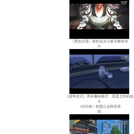
《黑色沙漠》新职业决斗家完整宣传
片
《战争仪式》周末趣味模式：蛋蛋之间的战
斗
《封印者》联盟公会阵营系
统