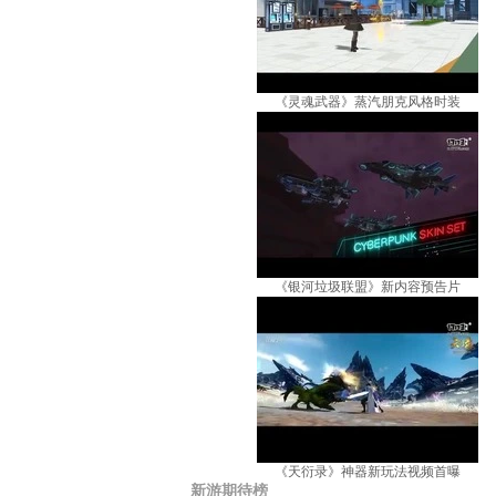
《灵魂武器》蒸汽朋克风格时装
《银河垃圾联盟》新内容预告片
《天衍录》神器新玩法视频首曝
新游期待榜