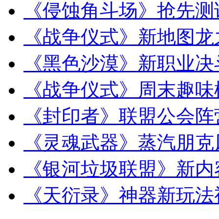
《侵蚀角斗场》抢先测
《战争仪式》新地图龙
《黑色沙漠》新职业决
《战争仪式》周末趣味
《封印者》联盟公会阵
《灵魂武器》蒸汽朋克
《银河垃圾联盟》新内
《天衍录》神器新玩法