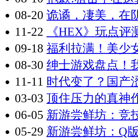
08-20
诡谲，凄美，在阴
11-22
《HEX》玩点评
09-18
福利拉满！美少
08-30
绅士游戏盘点！
11-11
时代变了？国产涩
03-03
顶住压力的真神作
06-05
新游尝鲜坊：竞技
05-29
新游尝鲜坊：Q版2.