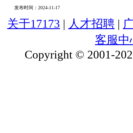
发布时间：
2024-11-17
关于17173
|
人才招聘
|
客服中
Copyright © 2001-2026