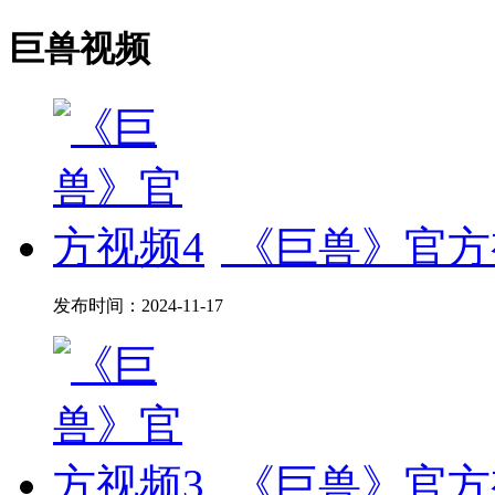
巨兽视频
《巨兽》官方
发布时间：
2024-11-17
《巨兽》官方