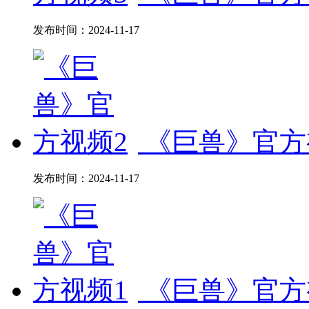
发布时间：
2024-11-17
《巨兽》官方
发布时间：
2024-11-17
《巨兽》官方