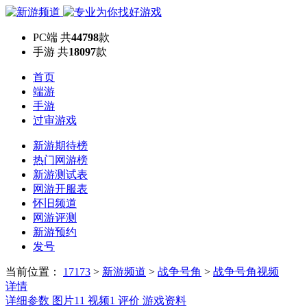
PC端
共
44798
款
手游
共
18097
款
首页
端游
手游
过审游戏
新游期待榜
热门网游榜
新游测试表
网游开服表
怀旧频道
网游评测
新游预约
发号
当前位置：
17173
>
新游频道
>
战争号角
>
战争号角视频
详情
详细参数
图片
11
视频
1
评价
游戏资料