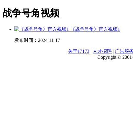
战争号角视频
《战争号角》官方视频1
发布时间：
2024-11-17
关于17173
|
人才招聘
|
广告服
Copyright © 2001-2