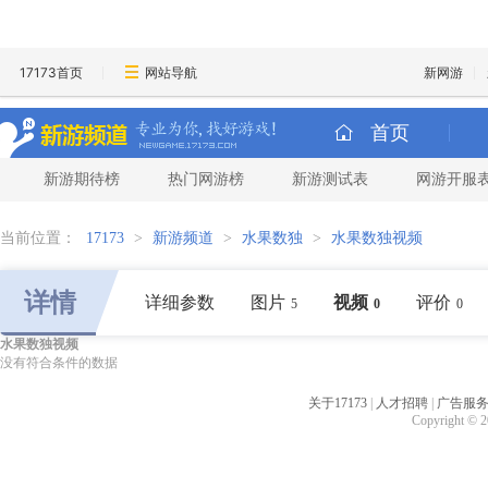
17173首页
网站导航
新网游
首页
新游期待榜
热门网游榜
新游测试表
网游开服
当前位置：
17173
>
新游频道
>
水果数独
>
水果数独视频
详情
详细参数
图片
视频
评价
5
0
0
水果数独视频
没有符合条件的数据
关于17173
|
人才招聘
|
广告服
Copyright © 20