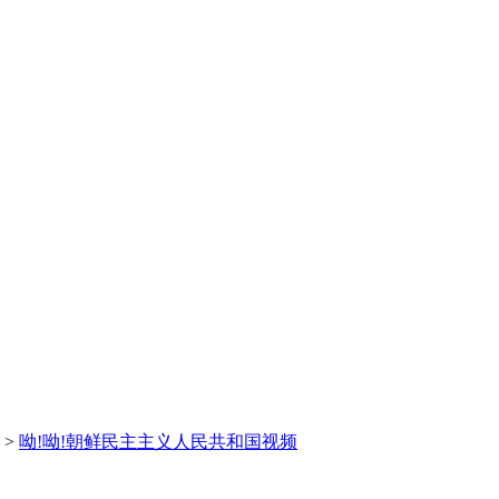
>
呦!呦!朝鲜民主主义人民共和国视频