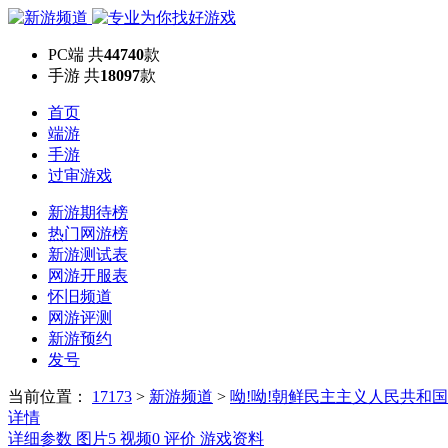
PC端
共
44740
款
手游
共
18097
款
首页
端游
手游
过审游戏
新游期待榜
热门网游榜
新游测试表
网游开服表
怀旧频道
网游评测
新游预约
发号
当前位置：
17173
>
新游频道
>
呦!呦!朝鲜民主主义人民共和国
详情
详细参数
图片
5
视频
0
评价
游戏资料