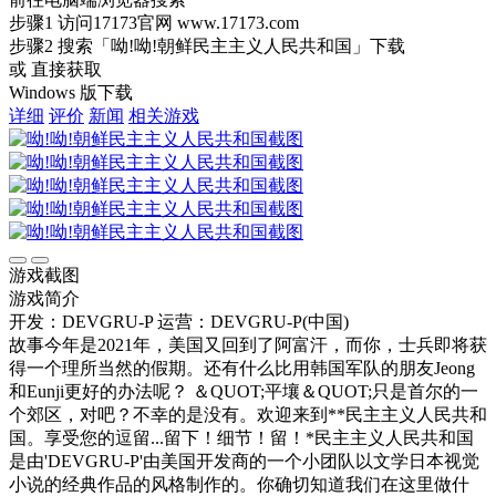
步骤1
访问17173官网
www.17173.com
步骤2
搜索
「呦!呦!朝鲜民主主义人民共和国」
下载
或 直接获取
Windows 版下载
详细
评价
新闻
相关游戏
游戏截图
游戏简介
开发：DEVGRU-P
运营：DEVGRU-P(中国)
故事今年是2021年，美国又回到了阿富汗，而你，士兵即将获
得一个理所当然的假期。还有什么比用韩国军队的朋友Jeong
和Eunji更好的办法呢？ ＆QUOT;平壤＆QUOT;只是首尔的一
个郊区，对吧？不幸的是没有。欢迎来到**民主主义人民共和
国。享受您的逗留...留下！细节！留！*民主主义人民共和国
是由'DEVGRU-P'由美国开发商的一个小团队以文学日本视觉
小说的经典作品的风格制作的。你确切知道我们在这里做什