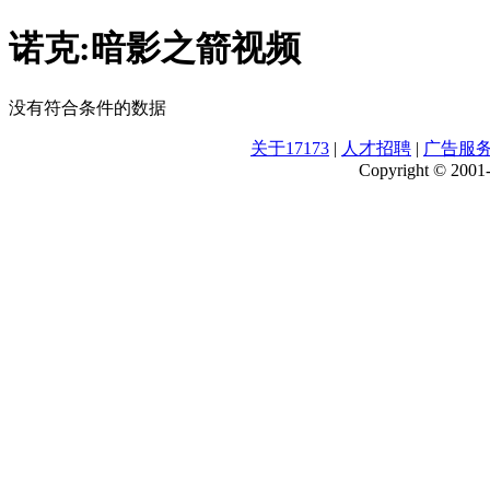
诺克:暗影之箭视频
没有符合条件的数据
关于17173
|
人才招聘
|
广告服
Copyright © 2001-2