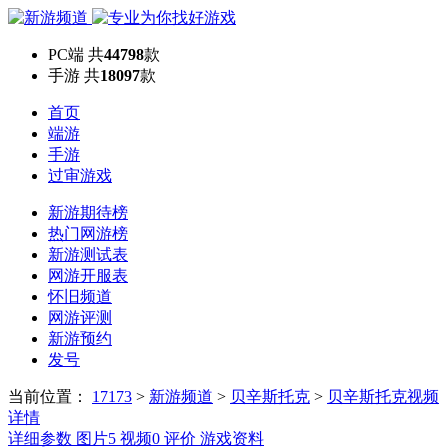
PC端
共
44798
款
手游
共
18097
款
首页
端游
手游
过审游戏
新游期待榜
热门网游榜
新游测试表
网游开服表
怀旧频道
网游评测
新游预约
发号
当前位置：
17173
>
新游频道
>
贝辛斯托克
>
贝辛斯托克视频
详情
详细参数
图片
5
视频
0
评价
游戏资料