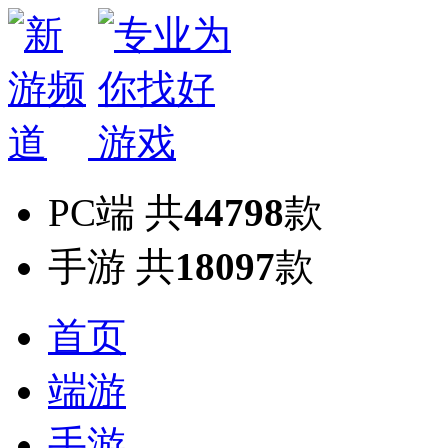
PC端
共
44798
款
手游
共
18097
款
首页
端游
手游