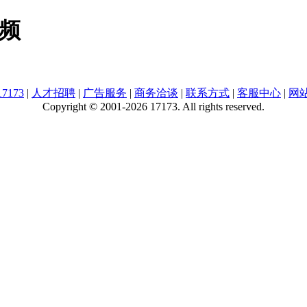
视频
7173
|
人才招聘
|
广告服务
|
商务洽谈
|
联系方式
|
客服中心
|
网
Copyright © 2001-2026 17173. All rights reserved.