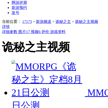
网游评测
新游预约
发号
当前位置：
17173
>
新游频道
>
诡秘之主
>
诡秘之主视频
详情
详细参数
图片
17
视频
6
评价
游戏资料
诡秘之主视频
MM
日公测