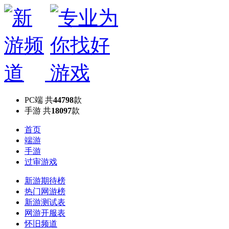
PC端
共
44798
款
手游
共
18097
款
首页
端游
手游
过审游戏
新游期待榜
热门网游榜
新游测试表
网游开服表
怀旧频道