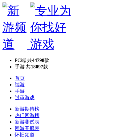
PC端
共
44798
款
手游
共
18097
款
首页
端游
手游
过审游戏
新游期待榜
热门网游榜
新游测试表
网游开服表
怀旧频道