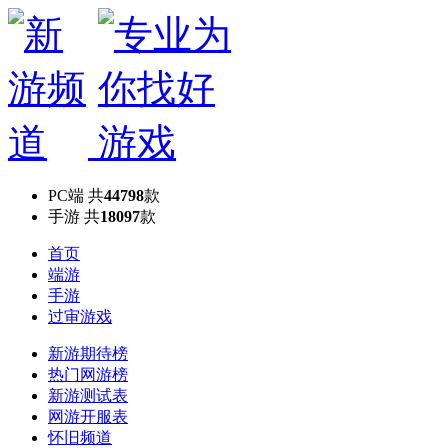
PC端
共
44798
款
手游
共
18097
款
首页
端游
手游
过审游戏
新游期待榜
热门网游榜
新游测试表
网游开服表
怀旧频道