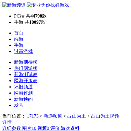
PC端
共
44798
款
手游
共
18097
款
首页
端游
手游
过审游戏
新游期待榜
热门网游榜
新游测试表
网游开服表
怀旧频道
网游评测
新游预约
发号
当前位置：
17173
>
新游频道
>
占山为王
>
占山为王视频
详情
详细参数
图片
10
视频
0
评价
游戏资料