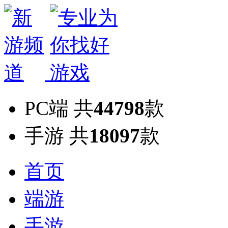
PC端
共
44798
款
手游
共
18097
款
首页
端游
手游