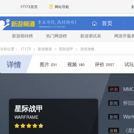
17173首页
网站导航
首页
新游期待榜
热门网游榜
新游测试表
网游开服
当前位置：
17173
>
新游频道
>
星际战甲
>
游戏攻略
详情
图片
视频
评价
试玩
231
180
2557
MM
评测
怀旧
新闻
星际战甲
War
新闻
WARFRAME
《星
攻略