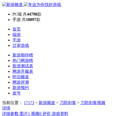
PC端
共
44798
款
手游
共
18097
款
首页
端游
手游
过审游戏
新游期待榜
热门网游榜
新游测试表
网游开服表
怀旧频道
网游评测
新游预约
发号
当前位置：
17173
>
新游频道
>
刀郎剑客
>
刀郎剑客视频
详情
详细参数
图片
1
视频
0
评价
游戏资料