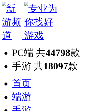
PC端
共
44798
款
手游
共
18097
款
首页
端游
手游