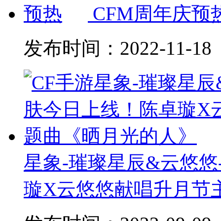
CFM周年庆预
发布时间：
2022-11-18
星象-璀璨星辰&云悠
璇X云悠悠献唱升月节