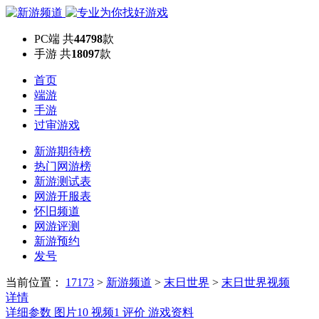
PC端
共
44798
款
手游
共
18097
款
首页
端游
手游
过审游戏
新游期待榜
热门网游榜
新游测试表
网游开服表
怀旧频道
网游评测
新游预约
发号
当前位置：
17173
>
新游频道
>
末日世界
>
末日世界视频
详情
详细参数
图片
10
视频
1
评价
游戏资料