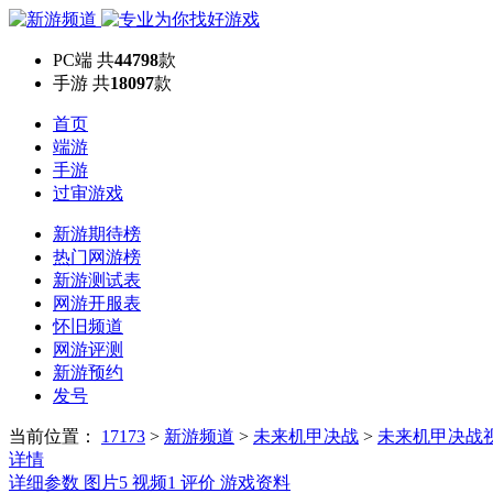
PC端
共
44798
款
手游
共
18097
款
首页
端游
手游
过审游戏
新游期待榜
热门网游榜
新游测试表
网游开服表
怀旧频道
网游评测
新游预约
发号
当前位置：
17173
>
新游频道
>
未来机甲决战
>
未来机甲决战
详情
详细参数
图片
5
视频
1
评价
游戏资料