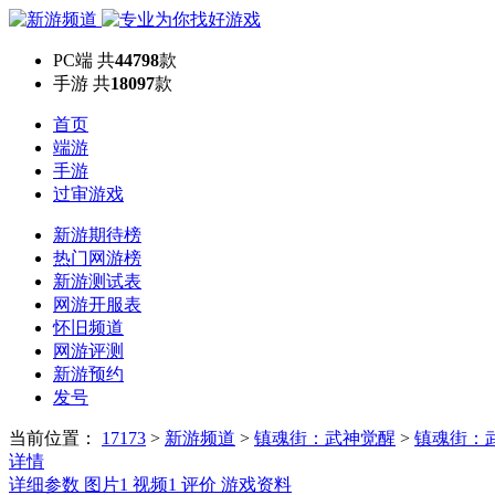
PC端
共
44798
款
手游
共
18097
款
首页
端游
手游
过审游戏
新游期待榜
热门网游榜
新游测试表
网游开服表
怀旧频道
网游评测
新游预约
发号
当前位置：
17173
>
新游频道
>
镇魂街：武神觉醒
>
镇魂街：
详情
详细参数
图片
1
视频
1
评价
游戏资料