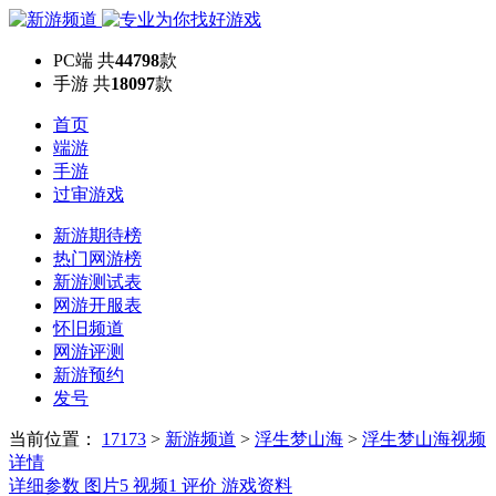
PC端
共
44798
款
手游
共
18097
款
首页
端游
手游
过审游戏
新游期待榜
热门网游榜
新游测试表
网游开服表
怀旧频道
网游评测
新游预约
发号
当前位置：
17173
>
新游频道
>
浮生梦山海
>
浮生梦山海视频
详情
详细参数
图片
5
视频
1
评价
游戏资料