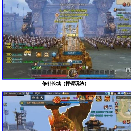
修补长城（押镖玩法）