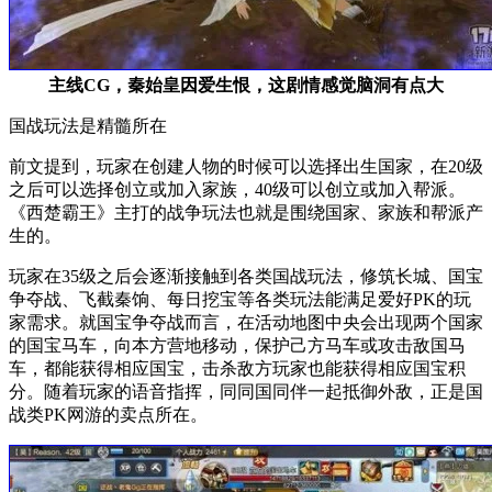
主线CG，秦始皇因爱生恨，这剧情感觉脑洞有点大
国战玩法是精髓所在
前文提到，玩家在创建人物的时候可以选择出生国家，在20级
之后可以选择创立或加入家族，40级可以创立或加入帮派。
《西楚霸王》主打的战争玩法也就是围绕国家、家族和帮派产
生的。
玩家在35级之后会逐渐接触到各类国战玩法，修筑长城、国宝
争夺战、飞截秦饷、每日挖宝等各类玩法能满足爱好PK的玩
家需求。就国宝争夺战而言，在活动地图中央会出现两个国家
的国宝马车，向本方营地移动，保护己方马车或攻击敌国马
车，都能获得相应国宝，击杀敌方玩家也能获得相应国宝积
分。随着玩家的语音指挥，同同国同伴一起抵御外敌，正是国
战类PK网游的卖点所在。