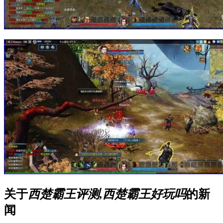
关于
西楚霸王评测,西楚霸王好玩吗
的新
闻