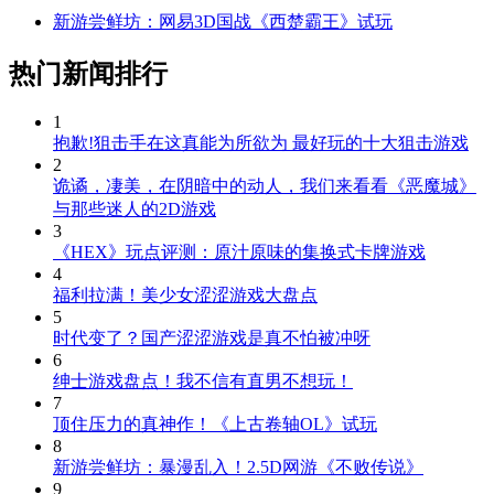
新游尝鲜坊：网易3D国战《西楚霸王》试玩
热门新闻排行
1
抱歉!狙击手在这真能为所欲为 最好玩的十大狙击游戏
2
诡谲，凄美，在阴暗中的动人，我们来看看《恶魔城》
与那些迷人的2D游戏
3
《HEX》玩点评测：原汁原味的集换式卡牌游戏
4
福利拉满！美少女涩涩游戏大盘点
5
时代变了？国产涩涩游戏是真不怕被冲呀
6
绅士游戏盘点！我不信有直男不想玩！
7
顶住压力的真神作！《上古卷轴OL》试玩
8
新游尝鲜坊：暴漫乱入！2.5D网游《不败传说》
9