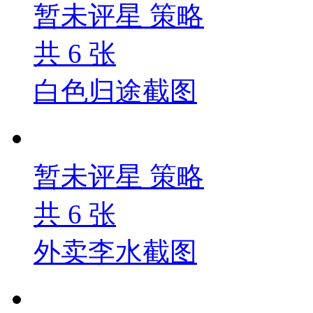
暂未评星
策略
共
6
张
白色归途截图
暂未评星
策略
共
6
张
外卖李水截图