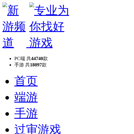
PC端
共
44740
款
手游
共
18097
款
首页
端游
手游
过审游戏