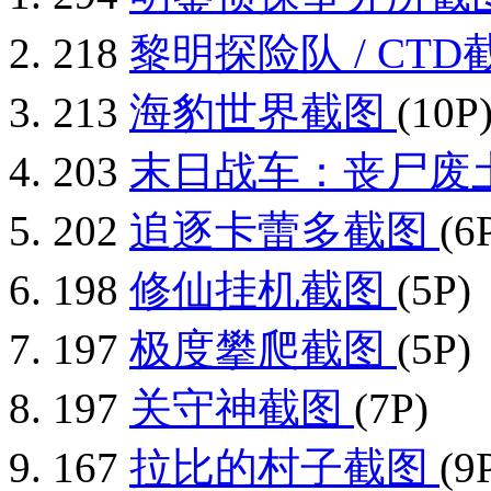
218
黎明探险队 / CT
213
海豹世界截图
(10P
203
末日战车：丧尸废
202
追逐卡蕾多截图
(6
198
修仙挂机截图
(5P)
197
极度攀爬截图
(5P)
197
关守神截图
(7P)
167
拉比的村子截图
(9