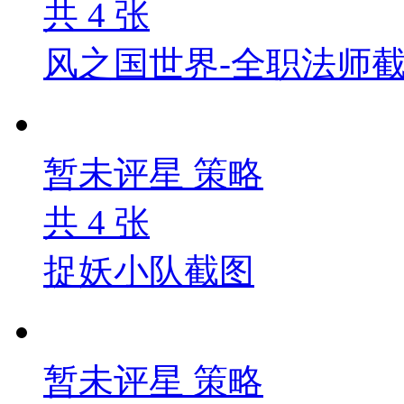
共
4
张
风之国世界-全职法师
暂未评星
策略
共
4
张
捉妖小队截图
暂未评星
策略