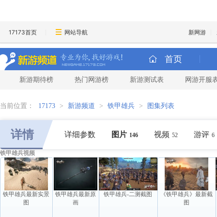
17173首页
网站导航
新网游
首页
新游期待榜
热门网游榜
新游测试表
网游开服
当前位置：
17173
>
新游频道
>
铁甲雄兵
>
图集列表
详情
详细参数
图片
视频
游评
146
52
6
铁甲雄兵视频
铁甲雄兵最新实景
铁甲雄兵最新原
铁甲雄兵-二测截图
《铁甲雄兵》最新截
图
画
图