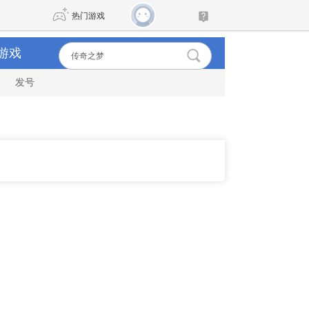
热门游戏
游戏
发号
DNF
传奇4
剑网3旗舰版
新天龙八部
自由
诛仙世界
新仙侠5