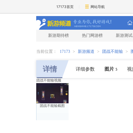
17173首页
网站导航
新游期待榜
热门网游榜
新游测试
当前位置：
17173
>
新游频道
>
团战不能输
>
详情
详细参数
图片
视
5
团战不能输视频
团战不能输截图