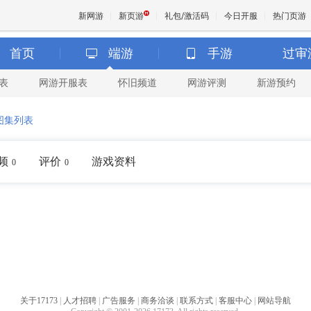
新网游
新页游
礼包/激活码
今日开服
热门页游
首页
端游
手游
过审
表
网游开服表
怀旧频道
网游评测
新游预约
魔兽
图集列表
天堂
频
评价
游戏资料
0
0
王权与
关于17173
|
人才招聘
|
广告服务
|
商务洽谈
|
联系方式
|
客服中心
|
网站导航