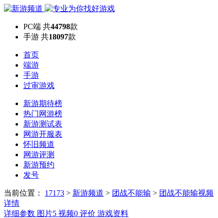
PC端
共
44798
款
手游
共
18097
款
首页
端游
手游
过审游戏
新游期待榜
热门网游榜
新游测试表
网游开服表
怀旧频道
网游评测
新游预约
发号
当前位置：
17173
>
新游频道
>
团战不能输
>
团战不能输视频
详情
详细参数
图片
5
视频
0
评价
游戏资料