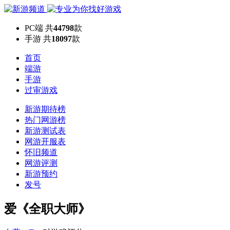
PC端
共
44798
款
手游
共
18097
款
首页
端游
手游
过审游戏
新游期待榜
热门网游榜
新游测试表
网游开服表
怀旧频道
网游评测
新游预约
发号
爱《全职大师》