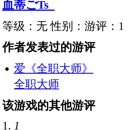
血蒂ごTs_
等级：
无
性别：
游评：
1
作者发表过的游评
爱《全职大师》
全职大师
该游戏的其他游评
1